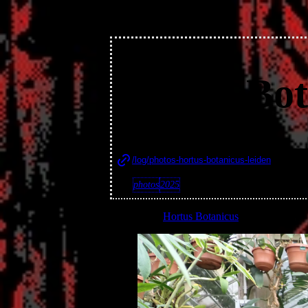
Hortus Bot
Pub
/log/photos-hortus-botanicus-leiden
Tags:
photos
2025
I visited the
Hortus Botanicus
in Leiden.