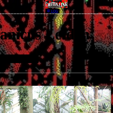
LOG
anicus Leiden
lished 11th October, 2025